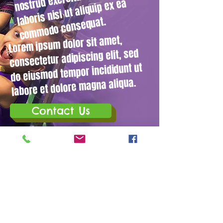
laboris nisi ut aliquip ex ea
modo consequat.
Lorem ipsum dolor sit amet,
consectetur adipiscing elit, sed
do eiusmod tempor incididunt ut
labore et dolore magna aliqua.
Contact Us
(386) 675-6765
1203 US Hwy 1 North,
Ormond Beach, Florida - 32174
riptidegymnastics@gmail.com